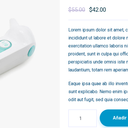
$
55.00
Original
$
42.00
Current
price
price
was:
is:
Lorem ipsum dolor sit amet, c
$55.00.
$42.00.
incididunt ut labore et dolore
exercitation ullamco laboris 
proident, sunt in culpa qui off
perspiciatis unde omnis iste 
laudantium, totam rem aperiam
Eaque ipsa quae ab illo invento
sunt explicabo. Nemo enim ips
odit aut fugit, sed quia conse
Quantity
Añadir 