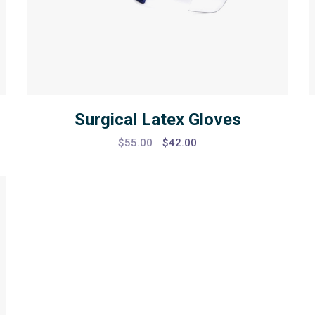
Surgical Latex Gloves
Original
Current
$
55.00
$
42.00
price
price
was:
is:
$55.00.
$42.00.