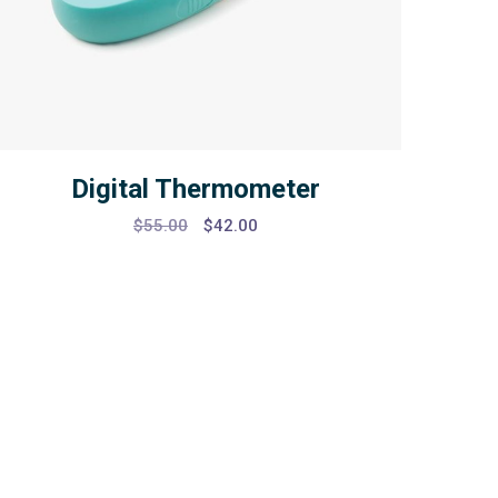
Digital Thermometer
Original
Current
$
55.00
$
42.00
price
price
was:
is:
$55.00.
$42.00.