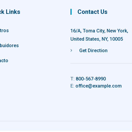
ck Links
Contact Us
tros
16/A, Toma City, New York,
United States, NY, 10005
ibuidores
Get Direction
acto
T:
800-567-8990
E:
office@example.com