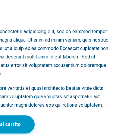
onsectetur adipisicing elit, sed do eiusmod tempor
 magna aliqua. Ut enim ad minim veniam, quis nostrud
nisi ut aliquip ex ea commodo.Bccaecat cupidatat non
icia deserunt mollit anim id est laborum. Sed ut
natus error sit voluptatem accusantium doloremque
.
re veritatis et quasi architecto beatae vitae dicta
am voluptatem quia voluptas sit aspernatur aut
quuntur magni dolores eos qui ratione voluptatem.
al carrito