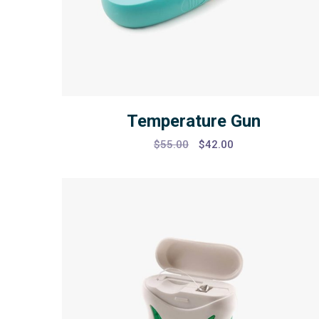
Temperature Gun
Original
Current
$
55.00
$
42.00
price
price
was:
is:
$55.00.
$42.00.